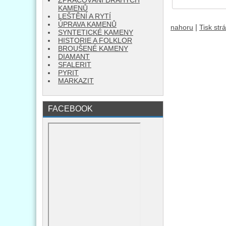
ZPRACOVÁNÍ DRAHÝCH
KAMENŮ
LEŠTĚNÍ A RYTÍ
ÚPRAVA KAMENŮ
|
nahoru
Tisk str
SYNTETICKÉ KAMENY
HISTORIE A FOLKLOR
BROUŠENÉ KAMENY
DIAMANT
SFALERIT
PYRIT
MARKAZIT
FACEBOOK