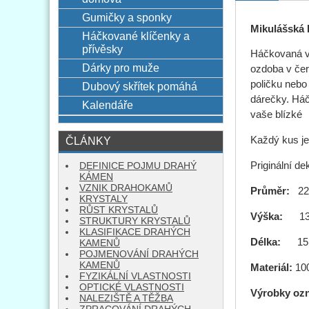
Gumičky a sponky
Mikulášská 
Háčkované klíčenky a
přívěsky
Háčkovaná vá
Dárky pro muže
ozdoba v červ
poličku nebo
Dubový skřítek pomáhá
dárečky. Háč
Kalendáře
vaše blízké
ČLÁNKY
Každý kus je
Priginální d
DEFINICE POJMU DRAHÝ
KÁMEN
VZNIK DRAHOKAMŮ
Průměr:
2
KRYSTALY
RŮST KRYSTALŮ
Výška:
1
STRUKTURY KRYSTALŮ
KLASIFIKACE DRAHÝCH
Délka:
15
KAMENŮ
POJMENOVÁNÍ DRAHÝCH
KAMENŮ
Materiál:
10
FYZIKÁLNÍ VLASTNOSTI
OPTICKÉ VLASTNOSTI
Výrobky oz
NALEZIŠTĚ A TĚŽBA