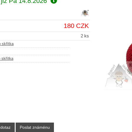
již
Pá 14.8.2026
180 CZK
2 ks
 skřítka
skřítka
 dotaz
Poslat známénu