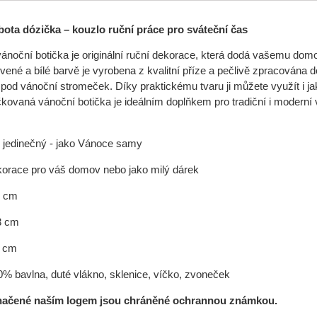
bota dózička – kouzlo ruční práce pro sváteční čas
noční botička je originální ruční dekorace, která dodá vašemu domo
ené a bílé barvě je vyrobena z kvalitní příze a pečlivě zpracována do
 pod vánoční stromeček. Díky praktickému tvaru ji můžete využít i j
kovaná vánoční botička je ideálním doplňkem pro tradiční i moder
 jedinečný - jako Vánoce samy
ekorace pro váš domov nebo jako milý dárek
2 cm
3 cm
 cm
0% bavlna, duté vlákno, sklenice, víčko, zvoneček
načené naším logem jsou chráněné ochrannou známkou.