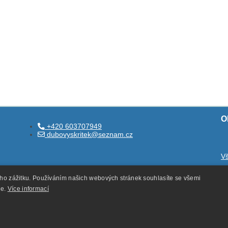
O
+420 603707949
dubovyskritek@seznam.cz
V
O
ého zážitku. Používáním našich webových stránek souhlasíte se všemi
O
ie.
Více informací