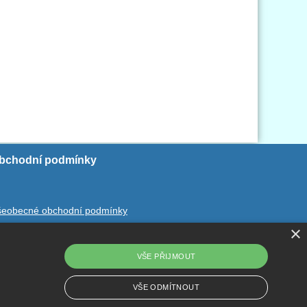
bchodní podmínky
šeobecné obchodní podmínky
×
chrana ososbních údajů
dstoupení od smlouvy
VŠE PŘIJMOUT
VŠE ODMÍTNOUT