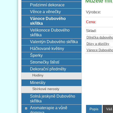
Můžete mít 
Podzimní dekorace
Věnce a věnečky
Výrobce:
Vánoce Dubového
Cena:
skřítka
Velikonoce Dubového
Sklad:
skřítka
Dílnička dubového
Valentýn Dubového skřítka
Dózy a dózičky
Háčkované květiny
Vánoce Dubového 
Šperky
Stromečky štěstí
Dekorační předměty
Hodiny
Minerály
Sbírkové nerosty
Solná jeskyně Dubového
skřítka
Aromaterapie a vůně
Popis
Váš
domova