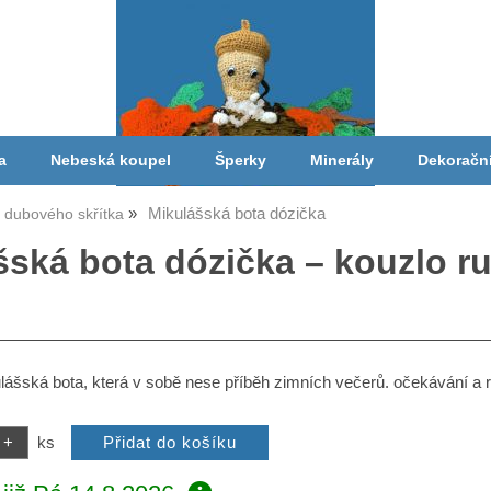
a
Nebeská koupel
Šperky
Minerály
Dekoračn
Mikulášská bota dózička
a dubového skřítka
šská bota dózička – kouzlo ru
šská bota, která v sobě nese příběh zimních večerů. očekávání a r
ks