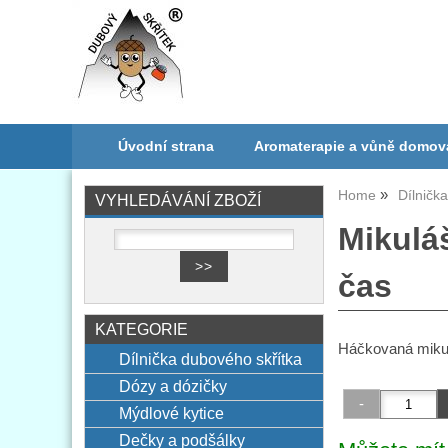
Úvodní strana
Aromaterapie a vůně domov
Home
Dílničk
VYHLEDÁVÁNÍ ZBOŽÍ
Mikulá
čas
KATEGORIE
Háčkovaná mikulá
Dílnička dubového skřítka
Dózy a dózičky
Mýdlové kytice
Dečky a podšálky