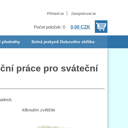
Přihlásit se
Zaregistrovat se
0,00 CZK
Počet položek: 0
í předměty
Solná jeskyně Dubového skřítka
ční práce pro sváteční
adosti.
kliknutím zvětšíte