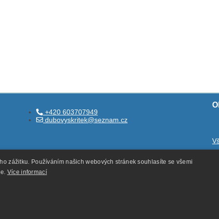
O
+420 603707949
dubovyskritek@seznam.cz
V
O
ého zážitku. Používáním našich webových stránek souhlasíte se všemi
O
ie.
Více informací