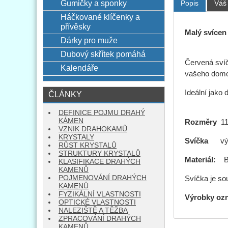
Gumičky a sponky
Popis
Váš
Háčkované klíčenky a
přívěsky
Malý svícen
Dárky pro muže
Dubový skřítek pomáhá
Červená svíč
Kalendáře
vašeho dom
Ideální jako
ČLÁNKY
DEFINICE POJMU DRAHÝ
KÁMEN
Rozměry
11 
VZNIK DRAHOKAMŮ
KRYSTALY
Svíčka
výš
RŮST KRYSTALŮ
STRUKTURY KRYSTALŮ
Materiál:
B
KLASIFIKACE DRAHÝCH
KAMENŮ
POJMENOVÁNÍ DRAHÝCH
Svíčka je sou
KAMENŮ
FYZIKÁLNÍ VLASTNOSTI
Výrobky oz
OPTICKÉ VLASTNOSTI
NALEZIŠTĚ A TĚŽBA
ZPRACOVÁNÍ DRAHÝCH
KAMENŮ