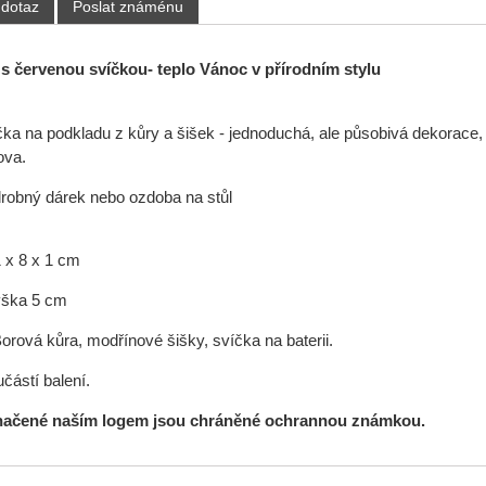
 dotaz
Poslat známénu
 s červenou svíčkou- teplo Vánoc v přírodním stylu
ka na podkladu z kůry a šišek - jednoduchá, ale působivá dekorace,
ova.
 drobný dárek nebo ozdoba na stůl
x 8 x 1 cm
ka 5 cm
orová kůra, modřínové šišky, svíčka na baterii.
částí balení.
načené naším logem jsou chráněné ochrannou známkou.