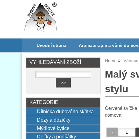
Úvodní strana
Aromaterapie a vůně domov
Home
Vánoce 
VYHLEDÁVÁNÍ ZBOŽÍ
Malý s
stylu
KATEGORIE
Červená svíčka n
Dílnička dubového skřítka
domova.
Dózy a dózičky
Mýdlové kytice
Dečky a podšálky