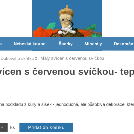
a
Nebeská koupel
Šperky
Minerály
Dekoračn
Malý svícen s červenou svíčkou
Dubového skřítka
vícen s červenou svíčkou- te
a podkladu z kůry a šišek - jednoduchá, ale působivá dekorace, kt
ks