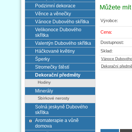
Podzimní dekorace
Můžete mít 
Věnce a věnečky
Výrobce:
Vánoce Dubového skřítka
Velikonoce Dubového
Cena:
skřítka
Dostupnost:
Valentýn Dubového skřítka
Háčkované květiny
Sklad:
Šperky
Vánoce Dubového 
Dekorační předmě
Stromečky štěstí
Dekorační předměty
Hodiny
Minerály
Sbírkové nerosty
Solná jeskyně Dubového
skřítka
Aromaterapie a vůně
domova