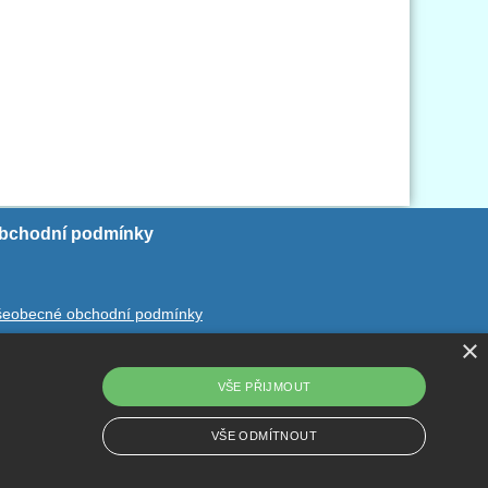
bchodní podmínky
šeobecné obchodní podmínky
×
chrana ososbních údajů
dstoupení od smlouvy
VŠE PŘIJMOUT
VŠE ODMÍTNOUT