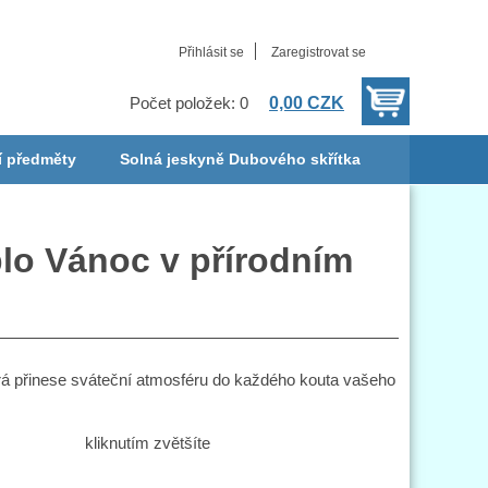
Přihlásit se
Zaregistrovat se
0,00 CZK
Počet položek: 0
í předměty
Solná jeskyně Dubového skřítka
plo Vánoc v přírodním
erá přinese sváteční atmosféru do každého kouta vašeho
kliknutím zvětšíte