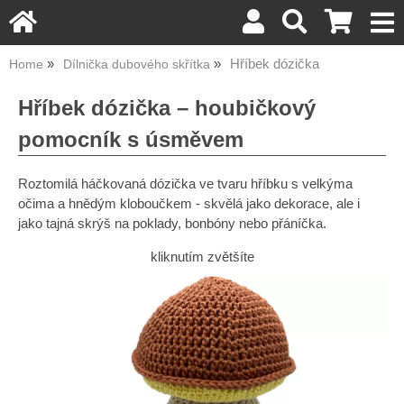
Hříbek dózička
Home
Dílnička dubového skřítka
Hříbek dózička – houbičkový
pomocník s úsměvem
Roztomilá háčkovaná dózička ve tvaru hříbku s velkýma
očima a hnědým kloboučkem - skvělá jako dekorace, ale i
jako tajná skrýš na poklady, bonbóny nebo přáníčka.
kliknutím zvětšíte