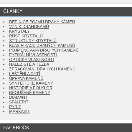
ČLÁNKY
DEFINICE POJMU DRAHÝ KÁMEN
VZNIK DRAHOKAMŮ
KRYSTALY
RŮST KRYSTALŮ
STRUKTURY KRYSTALŮ
KLASIFIKACE DRAHÝCH KAMENŮ
POJMENOVÁNÍ DRAHÝCH KAMENŮ
FYZIKÁLNÍ VLASTNOSTI
OPTICKÉ VLASTNOSTI
NALEZIŠTĚ A TĚŽBA
ZPRACOVÁNÍ DRAHÝCH KAMENŮ
LEŠTĚNÍ A RYTÍ
ÚPRAVA KAMENŮ
SYNTETICKÉ KAMENY
HISTORIE A FOLKLOR
BROUŠENÉ KAMENY
DIAMANT
SFALERIT
PYRIT
MARKAZIT
FACEBOOK