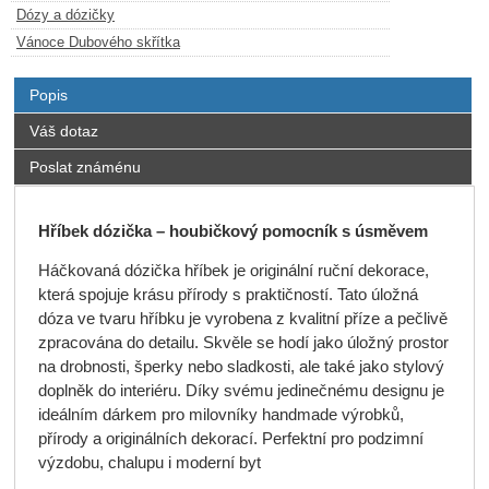
Dózy a dózičky
Vánoce Dubového skřítka
Popis
Váš dotaz
Poslat známénu
Hříbek dózička – houbičkový pomocník s úsměvem
Háčkovaná dózička hříbek je originální ruční dekorace,
která spojuje krásu přírody s praktičností. Tato úložná
dóza ve tvaru hříbku je vyrobena z kvalitní příze a pečlivě
zpracována do detailu. Skvěle se hodí jako úložný prostor
na drobnosti, šperky nebo sladkosti, ale také jako stylový
doplněk do interiéru. Díky svému jedinečnému designu je
ideálním dárkem pro milovníky handmade výrobků,
přírody a originálních dekorací. Perfektní pro podzimní
výzdobu, chalupu i moderní byt