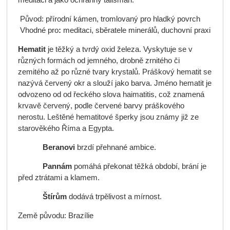
meditaci a jako ochranný talisman.
Původ: přírodní kámen, tromlovaný pro hladký povrch
Vhodné pro
:
meditaci, sběratele minerálů, duchovní praxi
Hematit
je těžký a tvrdý oxid železa. Vyskytuje se v
různých formách od jemného, drobně zrnitého či
zemitého až po různé tvary krystalů. Práškový hematit se
nazývá červený okr a slouží jako barva. Jméno hematit je
odvozeno od od řeckého slova haimatitis, což znamená
krvavě červený, podle červené barvy práškového
nerostu. Leštěné hematitové šperky jsou známy již ze
starověkého Říma a Egypta.
Beranovi
brzdí přehnané ambice.
Pannám
pomáhá překonat těžká období, brání je
před ztrátami a klamem.
Štírům
dodává trpělivost a mírnost.
Země původu: Brazílie