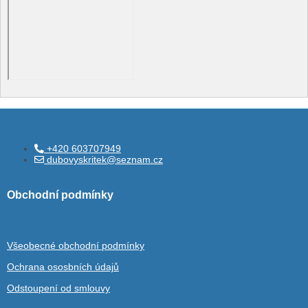
+420 603707949
dubovyskritek@seznam.cz
Obchodní podmínky
Všeobecné obchodní podmínky
Ochrana ososbních údajů
Odstoupení od smlouvy