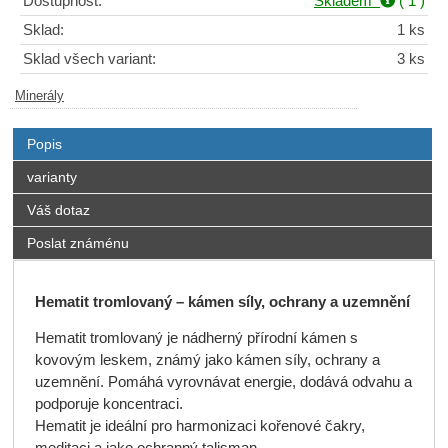
Dostupnost:
Skladem
( 1 )
Sklad:
1 ks
Sklad všech variant:
3 ks
Minerály
Popis
varianty
Váš dotaz
Poslat známénu
Hematit tromlovaný – kámen síly, ochrany a uzemnění
Hematit tromlovaný je nádherný přírodní kámen s
kovovým leskem, známý jako kámen síly, ochrany a
uzemnění. Pomáhá vyrovnávat energie, dodává odvahu a
podporuje koncentraci.
Hematit je ideální pro harmonizaci kořenové čakry,