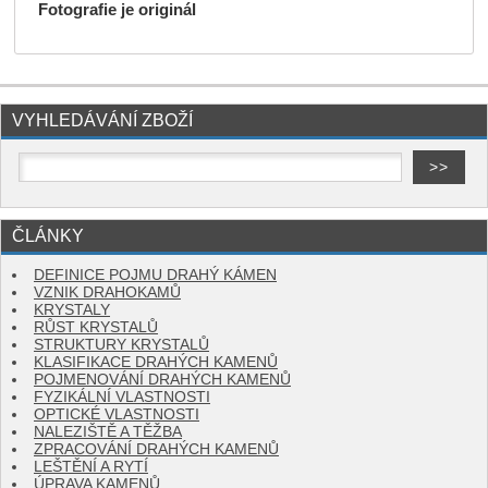
Fotografie je originál
VYHLEDÁVÁNÍ ZBOŽÍ
ČLÁNKY
DEFINICE POJMU DRAHÝ KÁMEN
VZNIK DRAHOKAMŮ
KRYSTALY
RŮST KRYSTALŮ
STRUKTURY KRYSTALŮ
KLASIFIKACE DRAHÝCH KAMENŮ
POJMENOVÁNÍ DRAHÝCH KAMENŮ
FYZIKÁLNÍ VLASTNOSTI
OPTICKÉ VLASTNOSTI
NALEZIŠTĚ A TĚŽBA
ZPRACOVÁNÍ DRAHÝCH KAMENŮ
LEŠTĚNÍ A RYTÍ
ÚPRAVA KAMENŮ