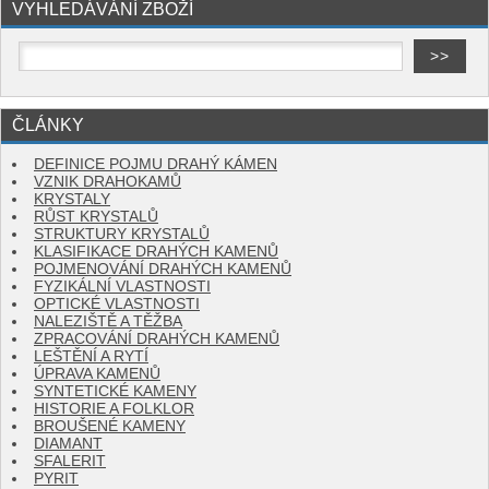
VYHLEDÁVÁNÍ ZBOŽÍ
ČLÁNKY
DEFINICE POJMU DRAHÝ KÁMEN
VZNIK DRAHOKAMŮ
KRYSTALY
RŮST KRYSTALŮ
STRUKTURY KRYSTALŮ
KLASIFIKACE DRAHÝCH KAMENŮ
POJMENOVÁNÍ DRAHÝCH KAMENŮ
FYZIKÁLNÍ VLASTNOSTI
OPTICKÉ VLASTNOSTI
NALEZIŠTĚ A TĚŽBA
ZPRACOVÁNÍ DRAHÝCH KAMENŮ
LEŠTĚNÍ A RYTÍ
ÚPRAVA KAMENŮ
SYNTETICKÉ KAMENY
HISTORIE A FOLKLOR
BROUŠENÉ KAMENY
DIAMANT
SFALERIT
PYRIT