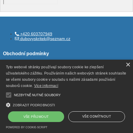
+420 603707949
dubovyskritek@seznam.cz
Obchodní podmínky
×
Tyto webové stránky používají soubory cookie ke zlepšení
uživatelského zážitku. Používáním našich webových stránek souhlasíte
Všeobecné obchodní podmínky
se všemi soubory cookie v souladu s našimi zásadami používání
Ochrana ososbních údajů
souborů cookie.
Více informací
Odstoupení od smlouvy
NEZBYTNĚ NUTNÉ SOUBORY
ZOBRAZIT PODROBNOSTI
VŠE ODMÍTNOUT
VŠE PŘIJMOUT
Copyright ©
,
provozováno na systému
dubovyskritek.cz
POWERED BY COOKIE-SCRIPT
a
Shop5.cz
tvorba e-shopu
pronájem e-shopu