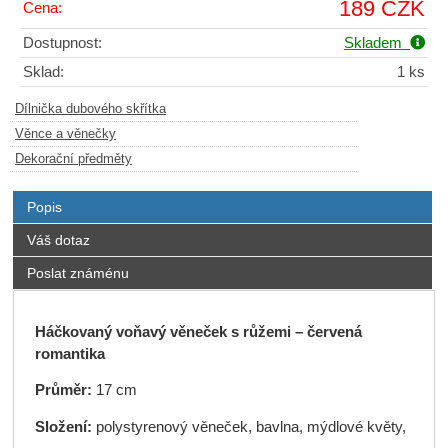
189 CZK
Cena:
Dostupnost:
Skladem
Sklad:
1 ks
Dílnička dubového skřítka
Věnce a věnečky
Dekorační předměty
Popis
Váš dotaz
Poslat známénu
Háčkovaný voňavý věneček s růžemi – červená
romantika
Průměr:
17 cm
Složení:
polystyrenový věneček, bavlna, mýdlové květy,