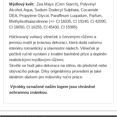
Mýdlový květ:
Zea Mays (Corn Starch), Polyvinyl
Alcohol, Aqua, Sodium Dodecyl Sulphata, Cocamide
DEA, Propylene Glycol, Paraffinum Luquidum, Parfum,
Methylisothaiazolinone (+/- Cl 16035, Cl 19140, Cl 42090,
Cl 18050, Cl 16255, Cl 45430, Cl 15985)
Háčkovaný voňavý věneček s červenými růžemi a
jemnou mašlí je krásnou dekorací, která dodá vašemu
interiéru romantický a slavnostní nádech. Věneček je
pečlivě ručně vyroben z kvalitní bavlněné příze a doplněn
realistickými mýdlovými růžemi.
Skvěle se hodí jako dekorace na stěnu, do předsíně nebo
obývacího pokoje. Díky originálnímu provedení je také
ideálním dárkem pro milovníky ruční práce.
Výrobky označené naším logem jsou chráněné
ochrannou známkou.