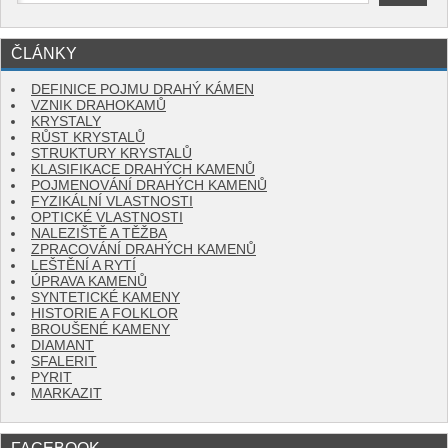
ČLÁNKY
DEFINICE POJMU DRAHÝ KÁMEN
VZNIK DRAHOKAMŮ
KRYSTALY
RŮST KRYSTALŮ
STRUKTURY KRYSTALŮ
KLASIFIKACE DRAHÝCH KAMENŮ
POJMENOVÁNÍ DRAHÝCH KAMENŮ
FYZIKÁLNÍ VLASTNOSTI
OPTICKÉ VLASTNOSTI
NALEZIŠTĚ A TĚŽBA
ZPRACOVÁNÍ DRAHÝCH KAMENŮ
LEŠTĚNÍ A RYTÍ
ÚPRAVA KAMENŮ
SYNTETICKÉ KAMENY
HISTORIE A FOLKLOR
BROUŠENÉ KAMENY
DIAMANT
SFALERIT
PYRIT
MARKAZIT
FACEBOOK