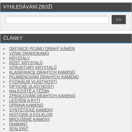
VYHLEDÁVÁNÍ ZBOŽÍ
ČLÁNKY
DEFINICE POJMU DRAHÝ KÁMEN
VZNIK DRAHOKAMŮ
KRYSTALY
RŮST KRYSTALŮ
STRUKTURY KRYSTALŮ
KLASIFIKACE DRAHÝCH KAMENŮ
POJMENOVÁNÍ DRAHÝCH KAMENŮ
FYZIKÁLNÍ VLASTNOSTI
OPTICKÉ VLASTNOSTI
NALEZIŠTĚ A TĚŽBA
ZPRACOVÁNÍ DRAHÝCH KAMENŮ
LEŠTĚNÍ A RYTÍ
ÚPRAVA KAMENŮ
SYNTETICKÉ KAMENY
HISTORIE A FOLKLOR
BROUŠENÉ KAMENY
DIAMANT
SFALERIT