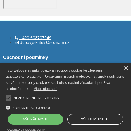
+420 603707949
dubovyskritek@seznam.cz
Obchodní podmínky
×
Tyto webové stránky používají soubory cookie ke zlepšení
uživatelského zážitku. Používáním našich webových stránek souhlasíte
Všeobecné obchodní podmínky
se všemi soubory cookie v souladu s našimi zásadami používání
Ochrana ososbních údajů
souborů cookie.
Více informací
Odstoupení od smlouvy
NEZBYTNĚ NUTNÉ SOUBORY
ZOBRAZIT PODROBNOSTI
VŠE ODMÍTNOUT
VŠE PŘIJMOUT
Copyright ©
,
provozováno na systému
dubovyskritek.cz
POWERED BY COOKIE-SCRIPT