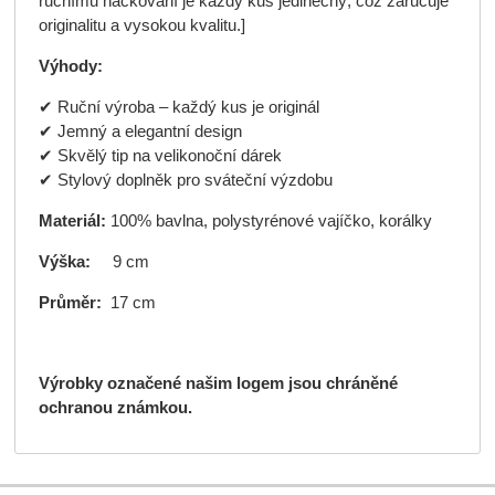
ručnímu háčkování je každý kus jedinečný, což zaručuje
originalitu a vysokou kvalitu.]
Výhody:
✔ Ruční výroba – každý kus je originál
✔ Jemný a elegantní design
✔ Skvělý tip na velikonoční dárek
✔ Stylový doplněk pro sváteční výzdobu
Materiál:
100% bavlna, polystyrénové vajíčko, korálky
Výška:
9 cm
Průměr:
17 cm
Výrobky označené našim logem jsou chráněné
ochranou známkou.