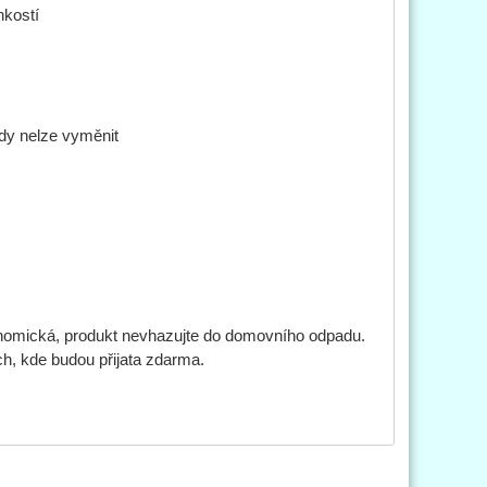
hkostí
 nelze vyměnit
onomická, produkt nevhazujte do domovního odpadu.
h, kde budou přijata zdarma.