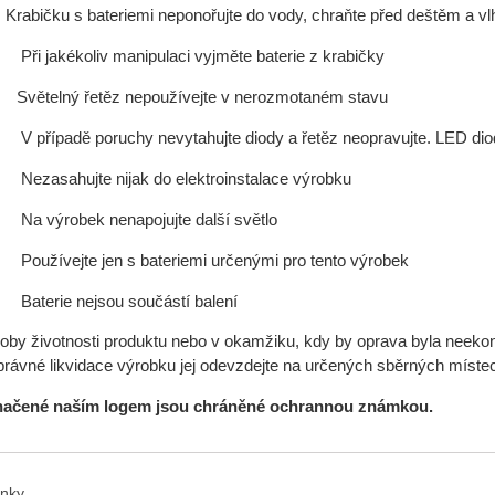
: Krabičku s bateriemi neponořujte do vody, chraňte před deštěm a vl
liv manipulaci vyjměte baterie z krabičky
řetěz nepoužívejte v nerozmotaném stavu
poruchy nevytahujte diody a řetěz neopravujte. LED diody
te nijak do elektroinstalace výrobku
ek nenapojujte další světlo
e jen s bateriemi určenými pro tento výrobek
nejsou součástí balení
doby životnosti produktu nebo v okamžiku, kdy by oprava byla neek
rávné likvidace výrobku jej odevzdejte na určených sběrných místec
načené naším logem jsou chráněné ochrannou známkou.
ánky