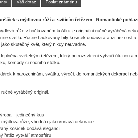
anty
Váš dotaz
Poslat známénu
ošíček s mýdlovou růží a svítícím řetězem - Romantické pohlaz
ýdlová růže v háčkovaném košíku je originální ručně vyráběná dekor
emné světlo. Ručně háčkovaný bílý košíček dodává aranži něžnost a 
 jako skutečný květ, který nikdy neuvadne.
doplněna světelným řetězem, který po rozsvícení vytváří útulnou atmo
lku, komody či nočního stolku.
 dárek k narozeninám, svátku, výročí, do romantických dekorací neb
 ručně vyráběný originál.
výroba – jedinečný kus
 mýdlová růže, vhodná i jako voňavá dekorace
aný košíček dodává eleganci
ný řetěz vytváří atmosféru