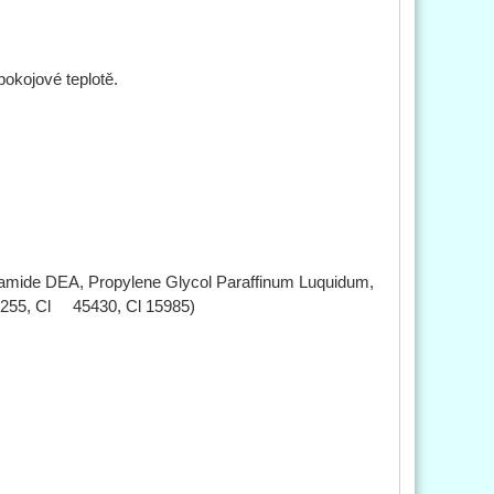
pokojové teplotě.
camide DEA, Propylene Glycol Paraffinum Luquidum,
 16255, Cl 45430, Cl 15985)