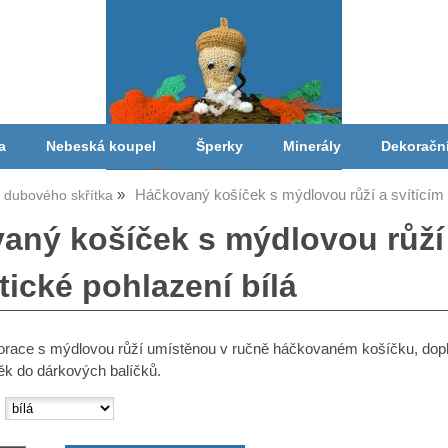
a
Nebeská koupel
Šperky
Minerály
Dekoračn
Háčkovaný košíček s mýdlovou růží a svítícím
a dubového skřítka
aný košíček s mýdlovou růží a
ické pohlazení bílá
race s mýdlovou růží umístěnou v ručně háčkovaném košíčku, dopl
ěk do dárkových balíčků.
: