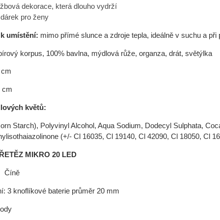
žbová dekorace, která dlouho vydrží
í dárek pro ženy
k umístění:
mimo přímé slunce a zdroje tepla, ideálně v suchu a při 
pírový korpus, 100% bavlna, mýdlová růže, organza, drát, světýlka
 cm
2 cm
lových květů:
rn Starch), Polyvinyl Alcohol, Aqua Sodium, Dodecyl Sulphata, Co
ylisothaiazolinone (+/- Cl 16035, Cl 19140, Cl 42090, Cl 18050, Cl
ŘETĚZ MIKRO 20 LED
 Číně
ní: 3 knoflíkové baterie průměr 20 mm
iody