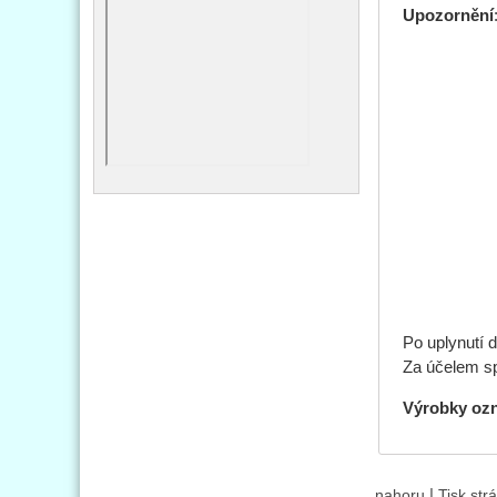
Upozornění
Při jakéko
Světelný 
V případě 
Nezasahuj
Na výrob
Používejt
Baterie 
Po uplynutí 
Za účelem sp
Výrobky oz
|
nahoru
Tisk str