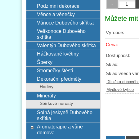
Podzimní dekorace
Věnce a věnečky
Můžete mít 
Vánoce Dubového skřítka
Velikonoce Dubového
Výrobce:
skřítka
Cena:
Valentýn Dubového skřítka
Háčkované květiny
Dostupnost:
Šperky
Sklad:
Stromečky štěstí
Sklad všech vari
Dekorační předměty
Dílnička dubového
Hodiny
Mýdlové kytice
Minerály
Sbírkové nerosty
Solná jeskyně Dubového
skřítka
Aromaterapie a vůně
domova