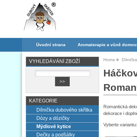
Úvodní strana
Aromaterapie a vůně domov
Home
Dílničk
VYHLEDÁVÁNÍ ZBOŽÍ
Háčkov
Romant
KATEGORIE
Romantická deko
Dílnička dubového skřítka
dekorace i dopln
Dózy a dózičky
Vyberte variantu
Mýdlové kytice
Dečky a podšálky