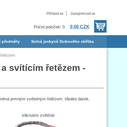
Přihlásit se
Zaregistrovat se
0,00 CZK
Počet položek: 0
í předměty
Solná jeskyně Dubového skřítka
 řetězem
 svítícím řetězem -
něná jemným světelným řetězem. Ideální dárek,
kliknutím zvětšíte