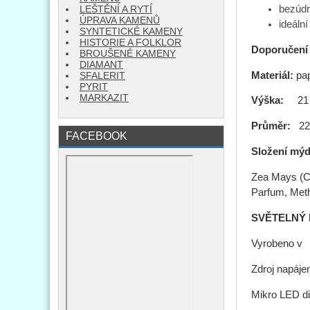
bezúdr
LEŠTĚNÍ A RYTÍ
ÚPRAVA KAMENŮ
ideáln
SYNTETICKÉ KAMENY
HISTORIE A FOLKLOR
Doporučení 
BROUŠENÉ KAMENY
DIAMANT
Materiál:
pa
SFALERIT
PYRIT
MARKAZIT
Výška:
21
Průměr:
2
FACEBOOK
Složení mýd
Zea Mays (Co
Parfum, Meth
SVĚTELNÝ 
Vyrobeno v
Zdroj napáje
Mikro LED d