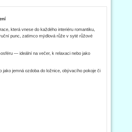
ení
ace, která vnese do každého interiéru romantiku,
ruční punc, zatímco mýdlová růže v syté růžové
sféru — ideální na večer, k relaxaci nebo jako
o jako jemná ozdoba do ložnice, obývacího pokoje či