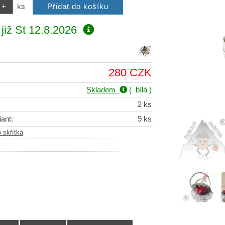
ks
již
St 12.8.2026
280 CZK
Skladem
( bílá )
2 ks
ant:
9 ks
 skřítka