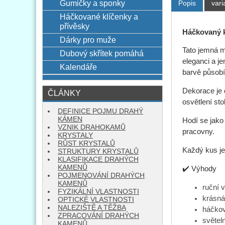
Gumičky a sponky
Popis
vari
Háčkované klíčenky a
přívěsky
Háčkovaný k
Dárky pro muže
Tato jemná m
Dubový skřítek pomáhá
eleganci a j
Kalendáře
barvě působí
Dekorace je 
ČLÁNKY
osvětlení sto
DEFINICE POJMU DRAHÝ
KÁMEN
Hodí se jako
VZNIK DRAHOKAMŮ
pracovny.
KRYSTALY
RŮST KRYSTALŮ
Každý kus je
STRUKTURY KRYSTALŮ
KLASIFIKACE DRAHÝCH
KAMENŮ
✔️ Výhody
POJMENOVÁNÍ DRAHÝCH
KAMENŮ
ruční 
FYZIKÁLNÍ VLASTNOSTI
krásná
OPTICKÉ VLASTNOSTI
NALEZIŠTĚ A TĚŽBA
háčkov
ZPRACOVÁNÍ DRAHÝCH
světel
KAMENŮ