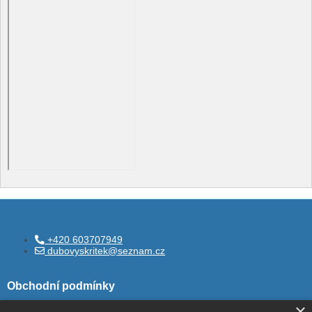
+420 603707949
dubovyskritek@seznam.cz
Obchodní podmínky
×