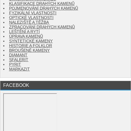
KLASIFIKACE DRAHÝCH KAMENŮ
POJMENOVÁNÍ DRAHÝCH KAMENŮ
FYZIKÁLNÍ VLASTNOSTI
OPTICKÉ VLASTNOSTI
NALEZIŠTĚ A TĚŽBA
ZPRACOVÁNÍ DRAHÝCH KAMENŮ
LEŠTĚNÍ A RYTÍ
ÚPRAVA KAMENŮ
SYNTETICKÉ KAMENY
HISTORIE A FOLKLOR
BROUŠENÉ KAMENY
DIAMANT
SFALERIT
PYRIT
MARKAZIT
FACEBOOK