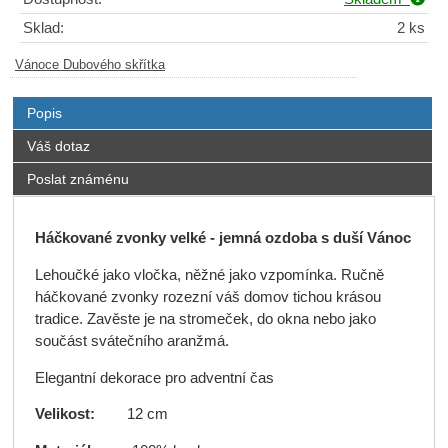
Sklad:
2 ks
Vánoce Dubového skřítka
Popis
Váš dotaz
Poslat známénu
Háčkované zvonky velké - jemná ozdoba s duší Vánoc
Lehoučké jako vločka, něžné jako vzpomínka. Ručně
háčkované zvonky rozezní váš domov tichou krásou
tradice. Zavěste je na stromeček, do okna nebo jako
součást svátečního aranžmá.
Elegantní dekorace pro adventní čas
Velikost:
12 cm