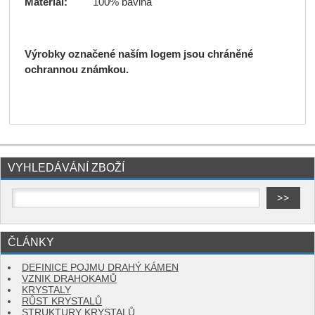
Materiál:
100% bavlna
Výrobky označené naším logem jsou chráněné
ochrannou známkou.
VYHLEDÁVÁNÍ ZBOŽÍ
ČLÁNKY
DEFINICE POJMU DRAHÝ KÁMEN
VZNIK DRAHOKAMŮ
KRYSTALY
RŮST KRYSTALŮ
STRUKTURY KRYSTALŮ