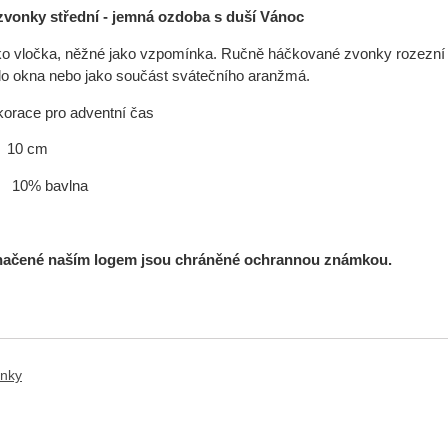
vonky střední - jemná ozdoba s duší Vánoc
o vločka, něžné jako vzpomínka. Ručně háčkované zvonky rozezní v
o okna nebo jako součást svátečního aranžmá.
korace pro adventní čas
0 cm
l:
10% bavlna
načené naším logem jsou chráněné ochrannou známkou.
ánky