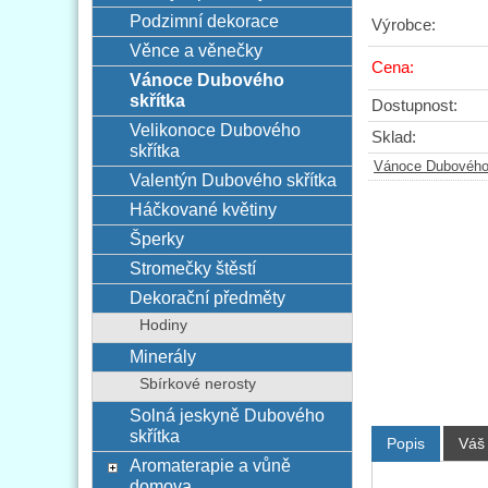
Podzimní dekorace
Výrobce:
Věnce a věnečky
Cena:
Vánoce Dubového
skřítka
Dostupnost:
Velikonoce Dubového
Sklad:
skřítka
Vánoce Dubového 
Valentýn Dubového skřítka
Háčkované květiny
Šperky
Stromečky štěstí
Dekorační předměty
Hodiny
Minerály
Sbírkové nerosty
Solná jeskyně Dubového
skřítka
Popis
Váš
Aromaterapie a vůně
domova