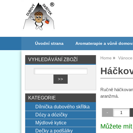
Úvodní strana
Aromaterapie a vůně domov
Home
Vánoce 
VYHLEDÁVÁNÍ ZBOŽÍ
Háčkov
Ručně háčkované
aranžmá.
KATEGORIE
Dílnička dubového skřítka
Dózy a dózičky
Mýdlové kytice
Můžete mít 
Dečky a podšálky