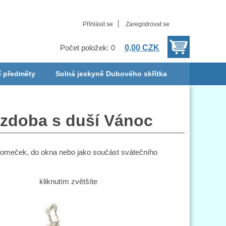
Přihlásit se
Zaregistrovat se
0,00 CZK
Počet položek: 0
í předměty
Solná jeskyně Dubového skřítka
ozdoba s duší Vánoc
romeček, do okna nebo jako součást svátečního
kliknutím zvětšíte