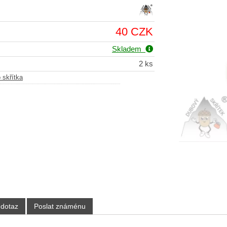
40 CZK
Skladem
2 ks
skřítka
 dotaz
Poslat známénu