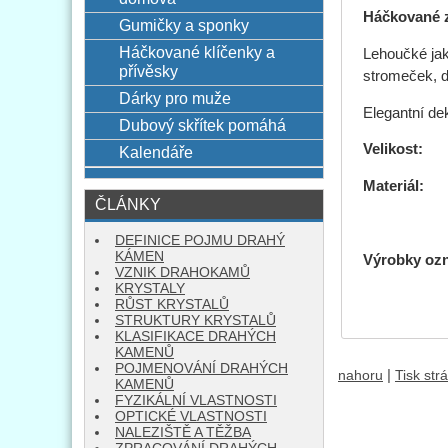
Háčkované z
Gumičky a sponky
Háčkované klíčenky a
Lehoučké jak
přívěsky
stromeček, d
Dárky pro muže
Elegantní de
Dubový skřítek pomáhá
Velikost:
1
Kalendáře
Materiá
ČLÁNKY
DEFINICE POJMU DRAHÝ
KÁMEN
Výrobky oz
VZNIK DRAHOKAMŮ
KRYSTALY
RŮST KRYSTALŮ
STRUKTURY KRYSTALŮ
KLASIFIKACE DRAHÝCH
KAMENŮ
POJMENOVÁNÍ DRAHÝCH
|
nahoru
Tisk str
KAMENŮ
FYZIKÁLNÍ VLASTNOSTI
OPTICKÉ VLASTNOSTI
NALEZIŠTĚ A TĚŽBA