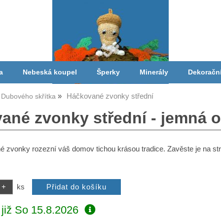
a
Nebeská koupel
Šperky
Minerály
Dekoračn
Háčkované zvonky střední
Dubového skřítka
ané zvonky střední - jemná 
 zvonky rozezní váš domov tichou krásou tradice. Zavěste je na st
ks
již
So 15.8.2026