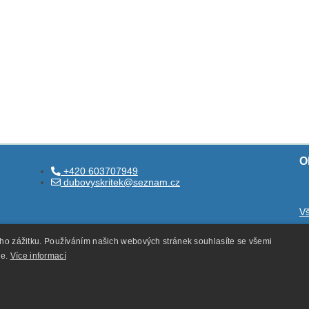
O
+420 603707949
dubovyskritek@seznam.cz
V
O
ého zážitku. Používáním našich webových stránek souhlasíte se všemi
O
ie.
Více informací