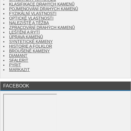
KLASIFIKACE DRAHÝCH KAMENŮ
POJMENOVÁNÍ DRAHÝCH KAMENŮ
FYZIKÁLNÍ VLASTNOSTI
OPTICKÉ VLASTNOSTI
NALEZIŠTĚ A TĚŽBA
ZPRACOVÁNÍ DRAHÝCH KAMENŮ
LEŠTĚNÍ A RYTÍ
ÚPRAVA KAMENŮ
SYNTETICKÉ KAMENY
HISTORIE A FOLKLOR
BROUŠENÉ KAMENY
DIAMANT
SFALERIT
PYRIT
MARKAZIT
FACEBOOK