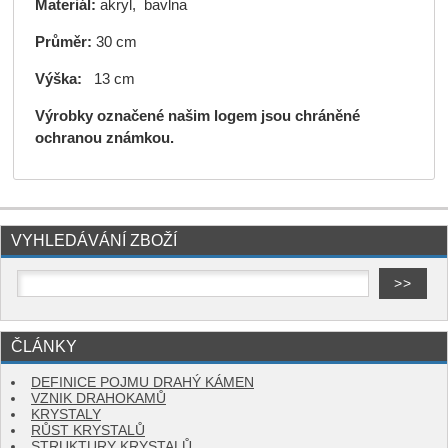
Materiál:
akryl, bavlna
Průměr:
30 cm
Výška:
13 cm
Výrobky označené našim logem jsou chráněné
ochranou známkou.
VYHLEDÁVÁNÍ ZBOŽÍ
ČLÁNKY
DEFINICE POJMU DRAHÝ KÁMEN
VZNIK DRAHOKAMŮ
KRYSTALY
RŮST KRYSTALŮ
STRUKTURY KRYSTALŮ