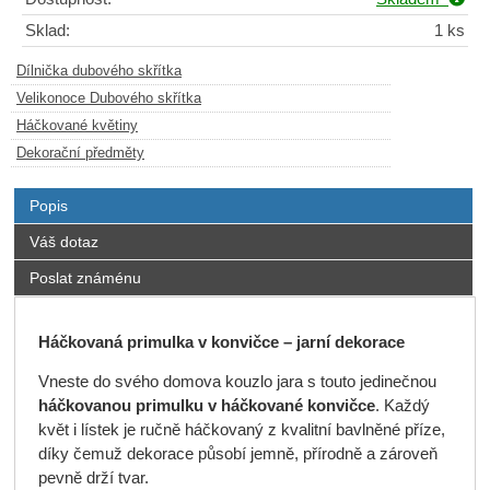
Sklad:
1 ks
Dílnička dubového skřítka
Velikonoce Dubového skřítka
Háčkované květiny
Dekorační předměty
Popis
Váš dotaz
Poslat známénu
Háčkovaná primulka v konvičce – jarní dekorace
Vneste do svého domova kouzlo jara s touto jedinečnou
háčkovanou primulku v háčkované konvičce
. Každý
květ i lístek je ručně háčkovaný z kvalitní bavlněné příze,
díky čemuž dekorace působí jemně, přírodně a zároveň
pevně drží tvar.