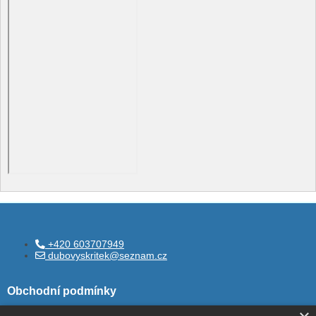
+420 603707949
dubovyskritek@seznam.cz
Obchodní podmínky