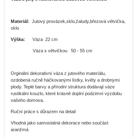
Materiál:
Jutový provázek,sklo,žaludy,březová větvička,
sklo
Výška:
Váza 22 cm
Váza s větvičkou 50 - 55 cm
Orginální dekorativní váza z jutového materíálu,
ozdobená ručně háčkovanými lístky, květy a drobnými
plody. Teplé barvy a přírodní struktura dodávají váze
rustikální kouzlo, které krásně doplní podzimní výzdobu
vašeho domova.
Ruční práce s důrazem na detail
Vhodná jako samostatná dekorace nebo součást
aranžmá