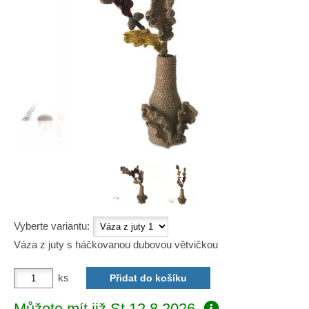
Vyberte variantu:
Váza z juty s háčkovanou dubovou větvičkou
ks
Můžete mít již
St 12.8.2026