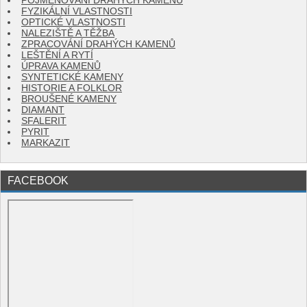
POJMENOVÁNÍ DRAHÝCH KAMENŮ
FYZIKÁLNÍ VLASTNOSTI
OPTICKÉ VLASTNOSTI
NALEZIŠTĚ A TĚŽBA
ZPRACOVÁNÍ DRAHÝCH KAMENŮ
LEŠTĚNÍ A RYTÍ
ÚPRAVA KAMENŮ
SYNTETICKÉ KAMENY
HISTORIE A FOLKLOR
BROUŠENÉ KAMENY
DIAMANT
SFALERIT
PYRIT
MARKAZIT
FACEBOOK