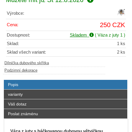
Výrobce:
250 CZK
Cena:
Dostupnost:
Skladem
( Váza z juty 1 )
Sklad:
1 ks
Sklad všech variant:
2 ks
Dílnička dubového skřítka
Podzimní dekorace
Popis
varianty
Váš dotaz
Poslat známénu
Váza z juty s háčkovanou dubovou větvičkou