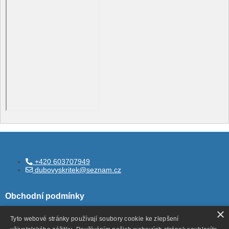
+420 603707949
dubovyskritek@seznam.cz
Obchodní podmínky
×
Tyto webové stránky používají soubory cookie ke zlepšení