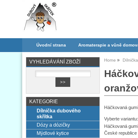
Úvodní strana
Aromaterapie a vůně domov
Home
Dílničk
VYHLEDÁVÁNÍ ZBOŽÍ
Háčkov
oranžo
KATEGORIE
Háčkovaná gumi
Dílnička dubového
skřítka
Vyberte variantu
Dózy a dózičky
Háčkovaná gumi
Mýdlové kytice
České republice