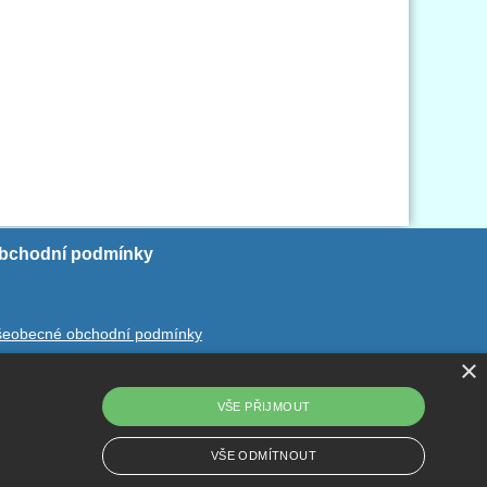
bchodní podmínky
šeobecné obchodní podmínky
×
chrana ososbních údajů
dstoupení od smlouvy
VŠE PŘIJMOUT
VŠE ODMÍTNOUT