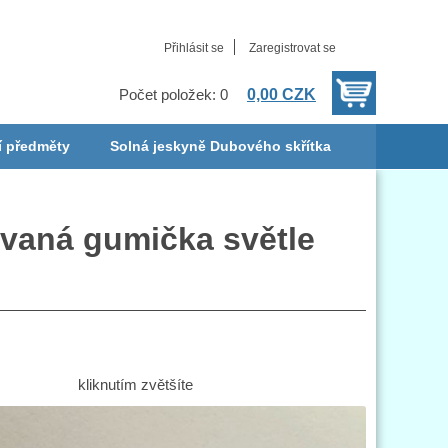
Přihlásit se
Zaregistrovat se
0,00 CZK
Počet položek: 0
í předměty
Solná jeskyně Dubového skřítka
vaná gumička světle
kliknutím zvětšíte