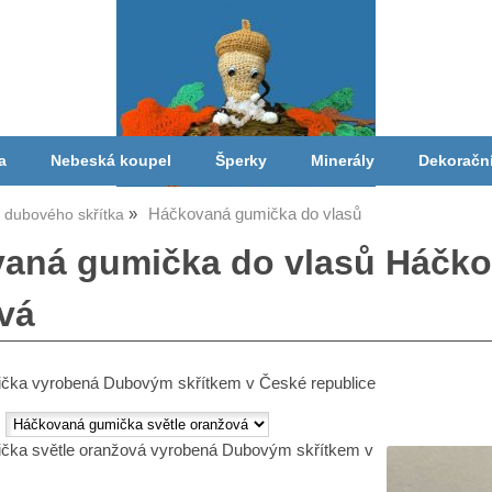
a
Nebeská koupel
Šperky
Minerály
Dekoračn
Háčkovaná gumička do vlasů
a dubového skřítka
aná gumička do vlasů Háčko
vá
čka vyrobená Dubovým skřítkem v České republice
:
čka světle oranžová vyrobená Dubovým skřítkem v