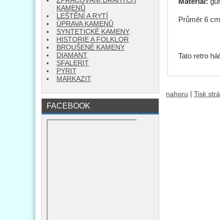
ZPRACOVÁNÍ DRAHÝCH
Materiál:
gu
KAMENŮ
LEŠTĚNÍ A RYTÍ
Průměr 6 c
ÚPRAVA KAMENŮ
SYNTETICKÉ KAMENY
HISTORIE A FOLKLOR
BROUŠENÉ KAMENY
DIAMANT
Tato retro h
SFALERIT
PYRIT
MARKAZIT
|
nahoru
Tisk str
FACEBOOK