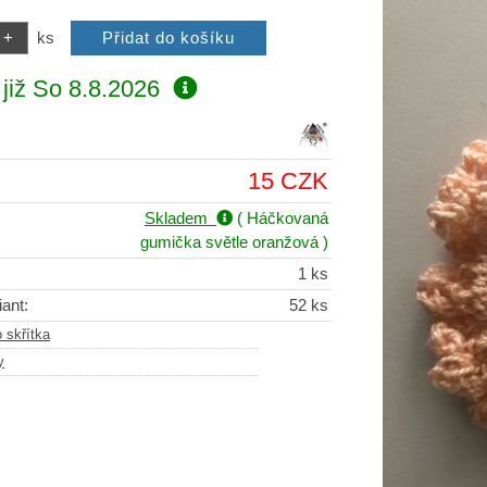
ks
již
So 8.8.2026
15 CZK
Skladem
( Háčkovaná
gumička světle oranžová )
1 ks
ant:
52 ks
 skřítka
y