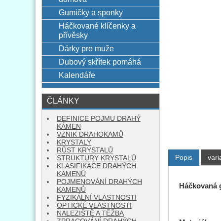
Gumičky a sponky
Háčkované klíčenky a
přívěsky
Dárky pro muže
Dubový skřítek pomáhá
Kalendáře
ČLÁNKY
DEFINICE POJMU DRAHÝ
KÁMEN
VZNIK DRAHOKAMŮ
KRYSTALY
RŮST KRYSTALŮ
Popis
vari
STRUKTURY KRYSTALŮ
KLASIFIKACE DRAHÝCH
KAMENŮ
POJMENOVÁNÍ DRAHÝCH
Háčkovaná 
KAMENŮ
FYZIKÁLNÍ VLASTNOSTI
OPTICKÉ VLASTNOSTI
NALEZIŠTĚ A TĚŽBA