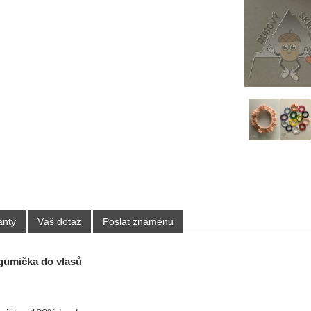
anty
Váš dotaz
Poslat známénu
gumička do vlasů