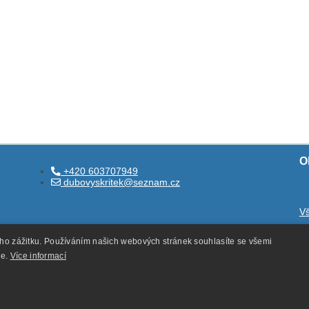
O
+420 603707949
dubovyskritek@seznam.cz
V
O
ého zážitku. Používáním našich webových stránek souhlasíte se všemi
O
ie.
Více informací