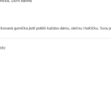
mička, 100% bavlna
m
áčkovaná gumička jistě potěší každou dámu, slečnu i holčičku. Svou 
ánky