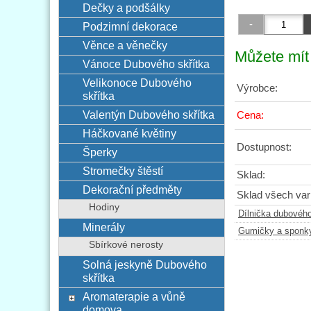
Dečky a podšálky
Podzimní dekorace
Věnce a věnečky
Můžete mít 
Vánoce Dubového skřítka
Velikonoce Dubového
Výrobce:
skřítka
Valentýn Dubového skřítka
Cena:
Háčkované květiny
Dostupnost:
Šperky
Stromečky štěstí
Sklad:
Dekorační předměty
Sklad všech vari
Hodiny
Dílnička dubového
Minerály
Gumičky a sponk
Sbírkové nerosty
Solná jeskyně Dubového
skřítka
Aromaterapie a vůně
domova