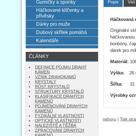
Gumičky a sponky
Popis
Váš
Háčkované klíčenky a
přívěsky
Háčkovaná d
Dárky pro muže
Originální s
Dubový skřítek pomáhá
háčkovanou ší
Kalendáře
bonbóny, čaj
dárek pro mi
ČLÁNKY
Materiál:
100
DEFINICE POJMU DRAHÝ
KÁMEN
Výška:
26
VZNIK DRAHOKAMŮ
KRYSTALY
Šířka:
31 
RŮST KRYSTALŮ
STRUKTURY KRYSTALŮ
Výrobky oz
KLASIFIKACE DRAHÝCH
KAMENŮ
POJMENOVÁNÍ DRAHÝCH
KAMENŮ
FYZIKÁLNÍ VLASTNOSTI
|
nahoru
Tisk str
OPTICKÉ VLASTNOSTI
NALEZIŠTĚ A TĚŽBA
ZPRACOVÁNÍ DRAHÝCH
KAMENŮ