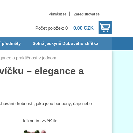
Přihlásit se
Zaregistrovat se
0,00 CZK
Počet položek: 0
í předměty
Solná jeskyně Dubového skřítka
gance a praktičnost v jednom
víčku – elegance a
uchování drobností, jako jsou bonbóny, čaje nebo
kliknutím zvětšíte