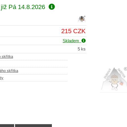
již
Pá 14.8.2026
215 CZK
Skladem
5 ks
 skřítka
ého skřítka
ty