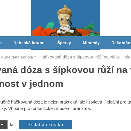
a
Nebeská koupel
Šperky
Minerály
Dekoračn
Háčkovaná dóza s šípkovou růží na víčku – ele
a dubového skřítka
aná dóza s šípkovou růží na 
čnost v jednom
ručně háčkovaná dóza je nejen praktická, ale i stylová – ideální pro 
ňky. Vhodná pro romantické i moderní aranžmá.
ks