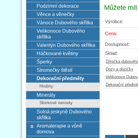
Podzimní dekorace
Můžete mít 
Věnce a věnečky
Výrobce:
Vánoce Dubového skřítka
Velikonoce Dubového
Cena:
skřítka
Dostupnost:
Valentýn Dubového skřítka
Háčkované květiny
Sklad:
Šperky
Dílnička dubového
Dózy a dózičky
Stromečky štěstí
Velikonoce Dubov
Dekorační předměty
Dekorační předmě
Hodiny
Minerály
Sbírkové nerosty
Solná jeskyně Dubového
skřítka
Aromaterapie a vůně
domova