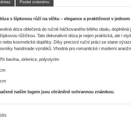
 dotaz
Poslat známénu
óza s šípkovou růží na víčku – elegance a praktičnost v jednom
kleněná dóza oblečená do ručně háčkovaného bílého obalu, doplně
pkovou růžičkou. Tato dekorativní dóza je nejen praktická, ale i styl
e nebo kosmetické doplňky. Díky precizní ruční práci se stane výra
lovníky handmade výrobků. Vhodná pro romantické i moderní aranž
% bavlna, sklenice, polystyrén
 cm
cm
načené naším logem jsou chráněné ochrannou známkou.
ánky