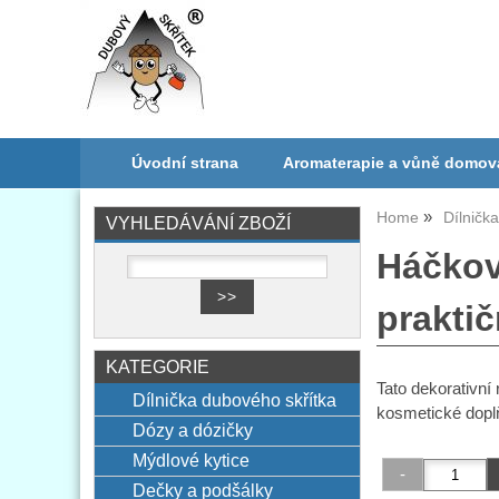
Úvodní strana
Aromaterapie a vůně domov
Home
Dílničk
VYHLEDÁVÁNÍ ZBOŽÍ
Háčkov
prakti
KATEGORIE
Tato dekorativní 
Dílnička dubového skřítka
kosmetické dopl
Dózy a dózičky
Mýdlové kytice
Dečky a podšálky