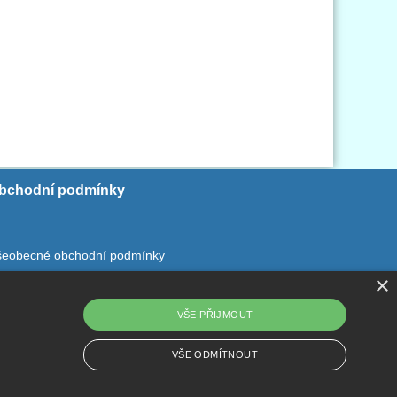
bchodní podmínky
šeobecné obchodní podmínky
×
chrana ososbních údajů
dstoupení od smlouvy
VŠE PŘIJMOUT
VŠE ODMÍTNOUT