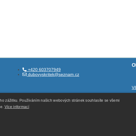
O
+420 603707949
dubovyskritek@seznam.cz
V
O
ého zážitku. Používáním našich webových stránek souhlasíte se všemi
O
ie.
Více informací