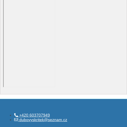
+420 603707949
dubovyskritek@seznam.cz