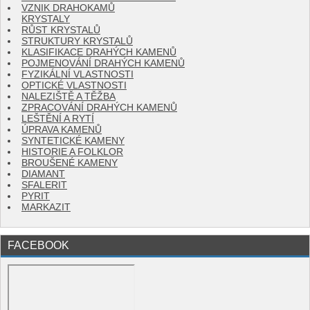
VZNIK DRAHOKAMŮ
KRYSTALY
RŮST KRYSTALŮ
STRUKTURY KRYSTALŮ
KLASIFIKACE DRAHÝCH KAMENŮ
POJMENOVÁNÍ DRAHÝCH KAMENŮ
FYZIKÁLNÍ VLASTNOSTI
OPTICKÉ VLASTNOSTI
NALEZIŠTĚ A TĚŽBA
ZPRACOVÁNÍ DRAHÝCH KAMENŮ
LEŠTĚNÍ A RYTÍ
ÚPRAVA KAMENŮ
SYNTETICKÉ KAMENY
HISTORIE A FOLKLOR
BROUŠENÉ KAMENY
DIAMANT
SFALERIT
PYRIT
MARKAZIT
FACEBOOK