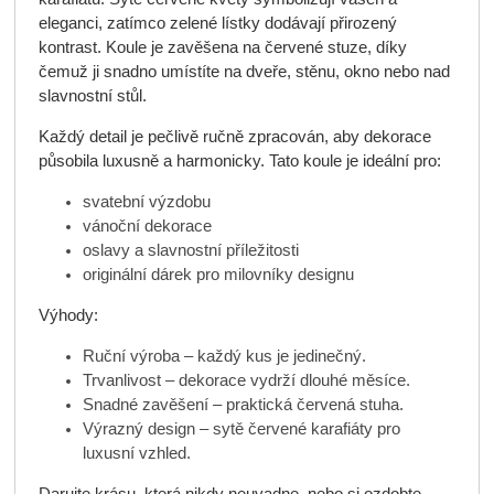
eleganci, zatímco zelené lístky dodávají přirozený
kontrast. Koule je zavěšena na červené stuze, díky
čemuž ji snadno umístíte na dveře, stěnu, okno nebo nad
slavnostní stůl.
Každý detail je pečlivě ručně zpracován, aby dekorace
působila luxusně a harmonicky. Tato koule je ideální pro:
svatební výzdobu
vánoční dekorace
oslavy a slavnostní příležitosti
originální dárek pro milovníky designu
Výhody:
Ruční výroba – každý kus je jedinečný.
Trvanlivost – dekorace vydrží dlouhé měsíce.
Snadné zavěšení – praktická červená stuha.
Výrazný design – sytě červené karafiáty pro
luxusní vzhled.
Darujte krásu, která nikdy neuvadne, nebo si ozdobte