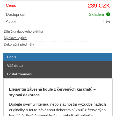
239 CZK
Cena:
Dostupnost:
Skladem
Sklad:
1 ks
Dílnička dubového skřítka
Mýdlové kytice
Dekorační předměty
Popis
Váš dotaz
Poslat známénu
Elegantní závěsná koule z červených karafiátů –
stylová dekorace
Dodejte svému interiéru nebo slavnostní výzdobě nádech
originality s touto závěsnou dekorativní koulí z červených
karafiátů. Sytě červené květy symbolizují vášeň a