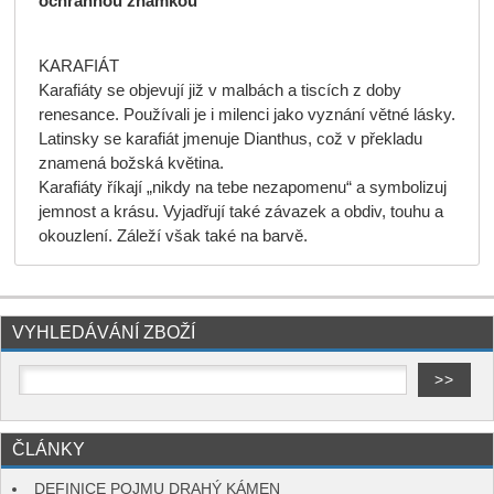
ochrannou známkou
KARAFIÁT
Karafiáty se objevují již v malbách a tiscích z doby
renesance. Používali je i milenci jako vyznání větné lásky.
Latinsky se karafiát jmenuje Dianthus, což v překladu
znamená božská květina.
Karafiáty říkají „nikdy na tebe nezapomenu“ a symbolizuj
jemnost a krásu. Vyjadřují také závazek a obdiv, touhu a
okouzlení. Záleží však také na barvě.
VYHLEDÁVÁNÍ ZBOŽÍ
ČLÁNKY
DEFINICE POJMU DRAHÝ KÁMEN