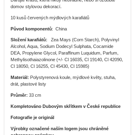
domov stylovou dekorací.
10 kusů červených mýdlových karafiátů
Původ komponentů
: China
Složení karafiátů:
Zea Mays (Corn Starch), Polyvinyl
Alcohol, Aqua, Sodium Dodecyl Sulphata, Cocamide
DEA, Propylene Glycol, Paraffinum Luquidum, Parfum,
Methylisothaiazolinone (+/- Cl 16035, Cl 19140, Cl 42090,
Cl 18050, Cl 16255, Cl 45430, Cl 15985)
Materiál:
Polystyrenová koule, mýdlové květy, stuha,
drát, plastové listy
Průměr:
33 cm
Kompletováno Dubovým skřítkem v České republice
Fotografie je originál
Výrobky označené naším logem jsou chráněné