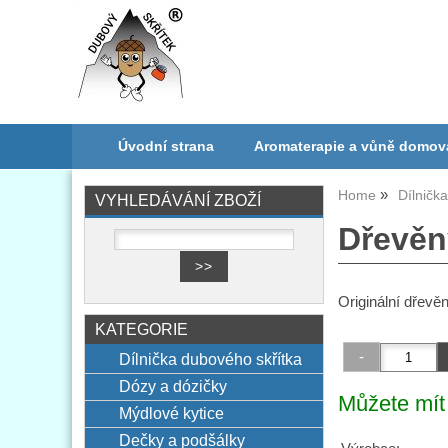
Úvodní strana
Aromaterapie a vůně domov
Home
Dílničk
VYHLEDÁVÁNÍ ZBOŽÍ
Dřevěn
Originální dřevě
KATEGORIE
Dílnička dubového skřítka
Dózy a dózičky
Můžete mít 
Mýdlové kytice
Dečky a podšálky