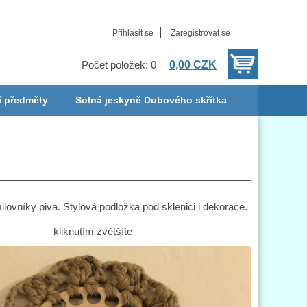
Přihlásit se
Zaregistrovat se
0,00 CZK
Počet položek: 0
í předměty
Solná jeskyně Dubového skřítka
ovníky piva. Stylová podložka pod sklenici i dekorace.
kliknutím zvětšíte