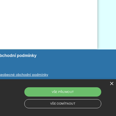
bchodní podmínky
šeobecné obchodní podmínky
×
chrana ososbních údajů
dstoupení od smlouvy
VŠE PŘIJMOUT
VŠE ODMÍTNOUT