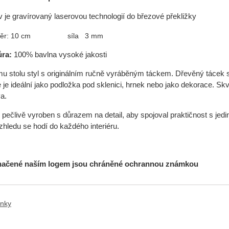
v je gravírovaný laserovou technologií do březové překližky
: 10 cm síla 3 mm
ůra:
100% bavlna vysoké jakosti
u stolu styl s originálním ručně vyráběným táckem. Dřevěný tácek 
e je ideální jako podložka pod sklenici, hrnek nebo jako dekorace. Sk
a.
 pečlivě vyroben s důrazem na detail, aby spojoval praktičnost s je
zhledu se hodí do každého interiéru.
načené naším logem jsou chráněné ochrannou známkou
ánky