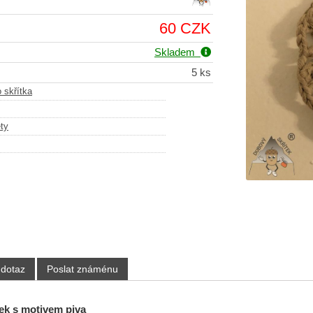
60 CZK
Skladem
5 ks
 skřítka
ty
 dotaz
Poslat známénu
ek s motivem piva