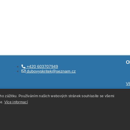
O
+420 603707949
dubovyskritek@seznam.cz
V
O
ého zážitku. Používáním našich webových stránek souhlasíte se všemi
O
ie.
Více informací