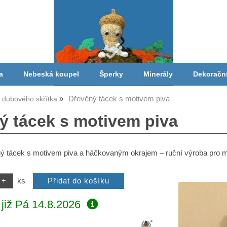
a
Nebeská koupel
Šperky
Minerály
Dekoračn
Dřevěný tácek s motivem piva
a dubového skřítka
ý tácek s motivem piva
ný tácek s motivem piva a háčkovaným okrajem – ruční výroba pro mil
ks
již
Pá 14.8.2026