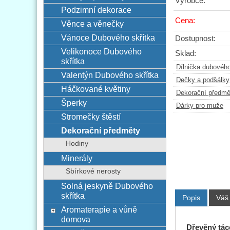
Výrobce:
Podzimní dekorace
Cena:
Věnce a věnečky
Vánoce Dubového skřítka
Dostupnost:
Velikonoce Dubového
Sklad:
skřítka
Dílnička dubového
Valentýn Dubového skřítka
Dečky a podšálky
Háčkované květiny
Dekorační předmě
Šperky
Dárky pro muže
Stromečky štěstí
Dekorační předměty
Hodiny
Minerály
Sbírkové nerosty
Solná jeskyně Dubového
skřítka
Popis
Váš
Aromaterapie a vůně
domova
Dřevěný tác