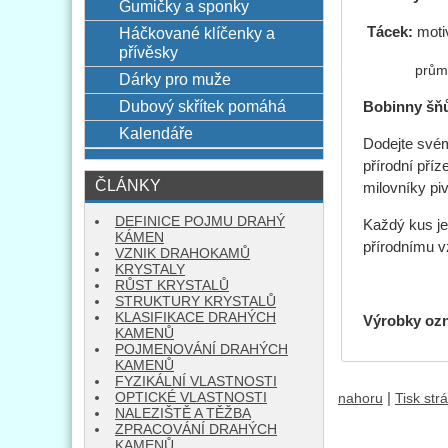
Gumičky a sponky
Háčkované klíčenky a
Tácek:
moti
přívěsky
průměr
Dárky pro muže
Dubový skřítek pomáhá
Bobinny šň
Kalendáře
Dodejte svém
přírodní příz
ČLÁNKY
milovníky piv
DEFINICE POJMU DRAHÝ
Každý kus je
KÁMEN
přírodnímu v
VZNIK DRAHOKAMŮ
KRYSTALY
RŮST KRYSTALŮ
STRUKTURY KRYSTALŮ
KLASIFIKACE DRAHÝCH
Výrobky oz
KAMENŮ
POJMENOVÁNÍ DRAHÝCH
KAMENŮ
FYZIKÁLNÍ VLASTNOSTI
OPTICKÉ VLASTNOSTI
|
nahoru
Tisk str
NALEZIŠTĚ A TĚŽBA
ZPRACOVÁNÍ DRAHÝCH
KAMENŮ