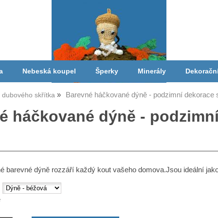
a
Nebeská koupel
Šperky
Minerály
Dekoračn
Barevné háčkované dýně - podzimní dekorace 
a dubového skřítka
é háčkované dýně - podzimní
 barevné dýně rozzáří každý kout vašeho domova.Jsou ideální jako 
:
ě