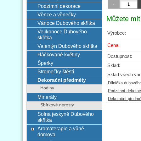
Podzimní dekorace
Věnce a věnečky
Můžete mít 
Vánoce Dubového skřítka
Velikonoce Dubového
Výrobce:
skřítka
Cena:
Valentýn Dubového skřítka
Háčkované květiny
Dostupnost:
Šperky
Sklad:
Stromečky štěstí
Sklad všech vari
Dekorační předměty
Dílnička dubového
Hodiny
Podzimní dekora
Minerály
Dekorační předmě
Sbírkové nerosty
Solná jeskyně Dubového
skřítka
Aromaterapie a vůně
domova