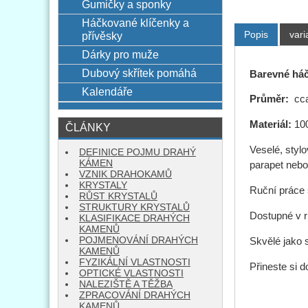
Gumičky a sponky
Háčkované klíčenky a
Popis
vari
přívěsky
Dárky pro muže
Dubový skřítek pomáhá
Barevné háč
Kalendáře
Průměr:
cc
Materiál:
10
ČLÁNKY
Veselé, styl
DEFINICE POJMU DRAHÝ
KÁMEN
parapet nebo
VZNIK DRAHOKAMŮ
KRYSTALY
Ruční práce 
RŮST KRYSTALŮ
STRUKTURY KRYSTALŮ
Dostupné v 
KLASIFIKACE DRAHÝCH
KAMENŮ
POJMENOVÁNÍ DRAHÝCH
Skvělé jako
KAMENŮ
FYZIKÁLNÍ VLASTNOSTI
Přineste si 
OPTICKÉ VLASTNOSTI
NALEZIŠTĚ A TĚŽBA
ZPRACOVÁNÍ DRAHÝCH
KAMENŮ