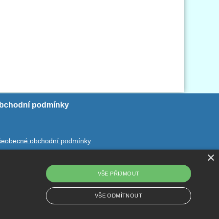
bchodní podmínky
šeobecné obchodní podmínky
×
chrana ososbních údajů
dstoupení od smlouvy
VŠE PŘIJMOUT
VŠE ODMÍTNOUT