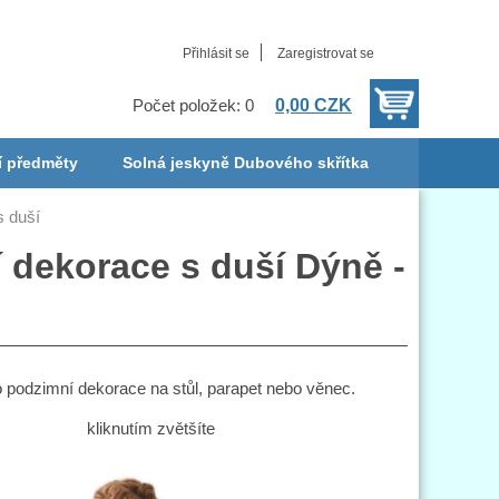
Přihlásit se
Zaregistrovat se
0,00 CZK
Počet položek: 0
í předměty
Solná jeskyně Dubového skřítka
s duší
 dekorace s duší Dýně -
podzimní dekorace na stůl, parapet nebo věnec.
kliknutím zvětšíte