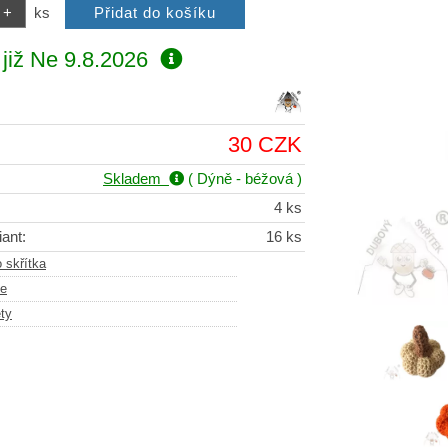
ks
již
Ne 9.8.2026
30 CZK
Skladem
( Dýně - béžová )
4 ks
ant:
16 ks
 skřítka
ce
ty