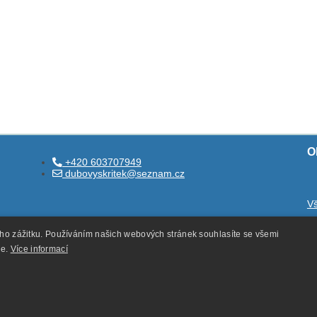
O
+420 603707949
dubovyskritek@seznam.cz
V
O
ého zážitku. Používáním našich webových stránek souhlasíte se všemi
O
ie.
Více informací