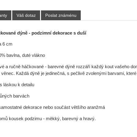
anty
Váš dotaz
Poslat známénu
kované dýně - podzimní dekorace s duší
a 6 cm
0% bavlna, duté vlákno
ové a ručně háčkované - barevné dýně rozzáří každý kout vašeho dom
 věnec. Každá dýně je jedinečná, s pečlivě zvolenými barvami, které 
s láskou k detailu
růných barvách
 samostatné dekorace nebo součást většího aranžmá
domů kousek podzimu - měkký, barevný a hravý.