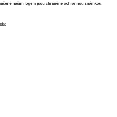
načené naším logem jsou chráněné ochrannou známkou.
ánky