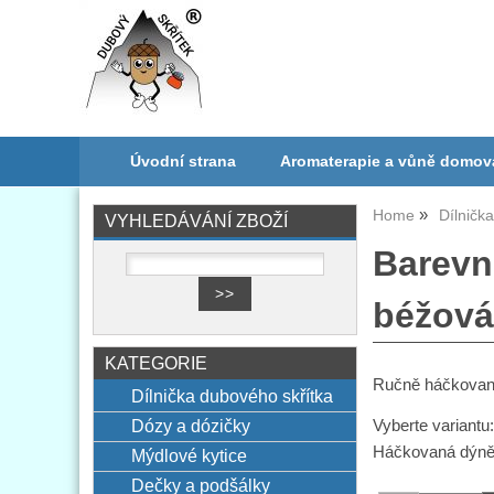
Úvodní strana
Aromaterapie a vůně domov
Home
Dílničk
VYHLEDÁVÁNÍ ZBOŽÍ
Barevn
béžová
KATEGORIE
Ručně háčkované
Dílnička dubového skřítka
Dózy a dózičky
Vyberte variantu
Háčkovaná dýn
Mýdlové kytice
Dečky a podšálky