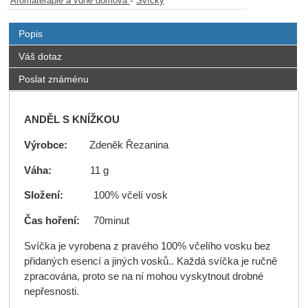
-
Aromaterapie a vůně domova
Svíčky
Popis
Váš dotaz
Poslat známénu
ANDĚL S KNÍŽKOU
Výrobce:
Zdeněk Řezanina
Váha:
11 g
Složení:
100% včelí vosk
Čas hoření:
70minut
Svíčka je vyrobena z pravého 100% včelího vosku bez
přidaných esencí a jiných vosků.. Každá svíčka je ručně
zpracována, proto se na ní mohou vyskytnout drobné
nepřesnosti.