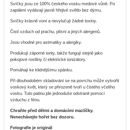
Svíčky jsou ze 100% českého vosku medové vůně. Po
zapálení vydávají jasně hřejivé světlo bez dýmu.
Svíčky krásně voní a nevylučují žádné toxiny.
Čistí vzduch od prachu, plísní a jiných alergenů.
Jsou vhodné pro astmatiky a alergiky.
Produkují záporné ionty, takže fungují stejně jako
pokojové rostliny či elektrické ionizátory.
Pomáhají ke klidnějšímu spánku.
Při dlouhodobém skladování se na povrchu může vytvořit
voskový květ, který se přirozeně tvoří u čistého včelího
vosku. Tuto patinu jde jednoduše odstranit pomocí
vzduchu z fénu.
Chraňte před dětmi a domácími mazlíčky.
Nenechávejte hořet bez dozoru.
Fotografie je originál