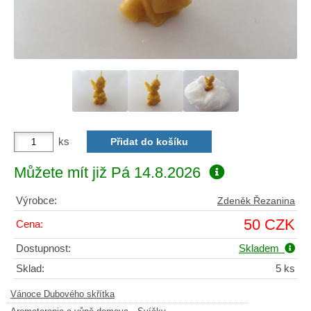
ks
Můžete mít již
Pá 14.8.2026
Výrobce:
Zdeněk Řezanina
50 CZK
Cena:
Dostupnost:
Skladem
Sklad:
5 ks
Vánoce Dubového skřítka