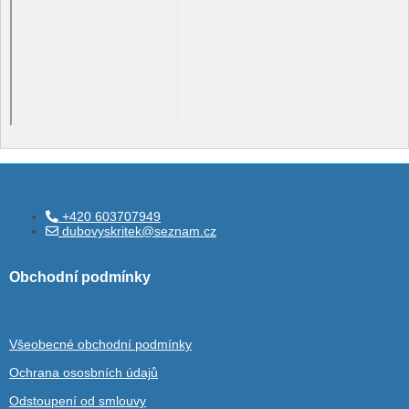
+420 603707949
dubovyskritek@seznam.cz
Obchodní podmínky
Všeobecné obchodní podmínky
Ochrana ososbních údajů
Odstoupení od smlouvy