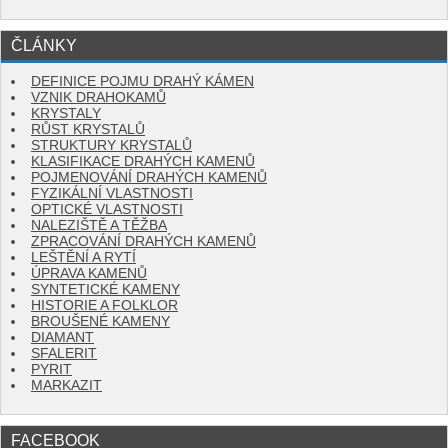
ČLÁNKY
DEFINICE POJMU DRAHÝ KÁMEN
VZNIK DRAHOKAMŮ
KRYSTALY
RŮST KRYSTALŮ
STRUKTURY KRYSTALŮ
KLASIFIKACE DRAHÝCH KAMENŮ
POJMENOVÁNÍ DRAHÝCH KAMENŮ
FYZIKÁLNÍ VLASTNOSTI
OPTICKÉ VLASTNOSTI
NALEZIŠTĚ A TĚŽBA
ZPRACOVÁNÍ DRAHÝCH KAMENŮ
LEŠTĚNÍ A RYTÍ
ÚPRAVA KAMENŮ
SYNTETICKÉ KAMENY
HISTORIE A FOLKLOR
BROUŠENÉ KAMENY
DIAMANT
SFALERIT
PYRIT
MARKAZIT
FACEBOOK