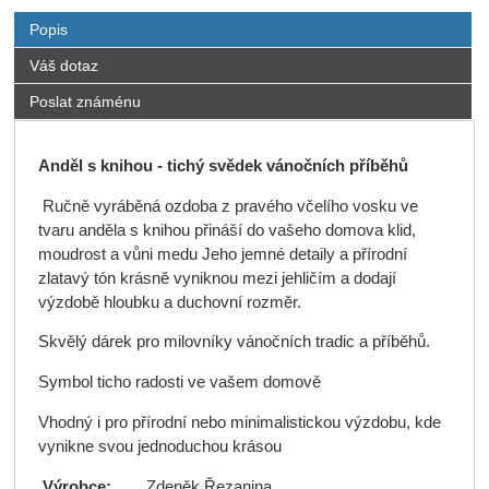
Popis
Váš dotaz
Poslat známénu
Anděl s knihou - tichý svědek vánočních příběhů
Ručně vyráběná ozdoba z pravého včelího vosku ve
tvaru anděla s knihou přináší do vašeho domova klid,
moudrost a vůni medu Jeho jemné detaily a přírodní
zlatavý tón krásně vyniknou mezi jehličím a dodají
výzdobě hloubku a duchovní rozměr.
Skvělý dárek pro milovníky vánočních tradic a příběhů.
Symbol ticho radosti ve vašem domově
Vhodný i pro přírodní nebo minimalistickou výzdobu, kde
vynikne svou jednoduchou krásou
Výrobce:
Zdeněk Řezanina