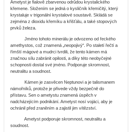
Ametyst je fialově zbarvenou odrůdou krystalického
křemene. Složením se jedná o kysličník křemičitý, který
krystaluje v trigonální krystalové soustavě. Skládá se
zejména z dioxidu křemíku a křišťálu, a také stopových
prvků železa.
Jméno tohoto minerálu je odvozeno od řeckého
amethystos, což znamená „neopojivý“. Po staletí řečtí a
římští mágové a mudrci tvrdili, že tento kámen má
značnou sílu zabránit opilosti, a díky této neobyčejné
schopnosti dostal své jméno. Podporuje skromnost,
neutralitu a soudnost.
Kámen je zasvěcen Neptunovi a je talismanem
námořníků, protože je přivede vždy bezpečně do
přístavu. Sen o ametystu znamená úspěch v
nadcházejícím podnikání. Ametyst nosí vojáci, aby je
ochránil před zraněním a zajistil jim vítězství.
Ametyst podporuje skromnost, neutralitu a
soudnost.