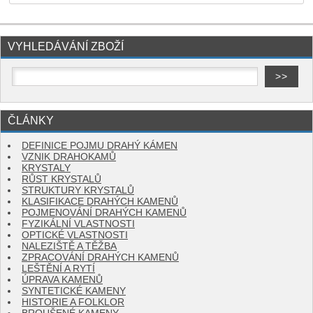
VYHLEDÁVÁNÍ ZBOŽÍ
ČLÁNKY
DEFINICE POJMU DRAHÝ KÁMEN
VZNIK DRAHOKAMŮ
KRYSTALY
RŮST KRYSTALŮ
STRUKTURY KRYSTALŮ
KLASIFIKACE DRAHÝCH KAMENŮ
POJMENOVÁNÍ DRAHÝCH KAMENŮ
FYZIKÁLNÍ VLASTNOSTI
OPTICKÉ VLASTNOSTI
NALEZIŠTĚ A TĚŽBA
ZPRACOVÁNÍ DRAHÝCH KAMENŮ
LEŠTĚNÍ A RYTÍ
ÚPRAVA KAMENŮ
SYNTETICKÉ KAMENY
HISTORIE A FOLKLOR