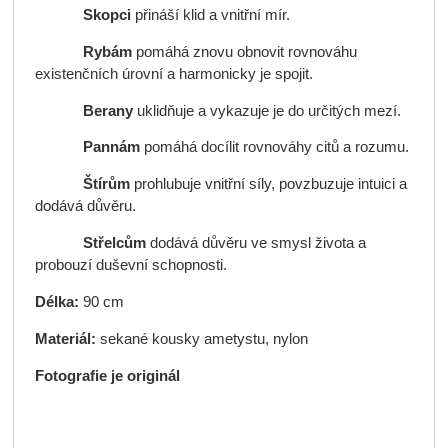
Skopci
přináší klid a vnitřní mír.
Rybám
pomáhá znovu obnovit rovnováhu
existenčních úrovní a harmonicky je spojit.
Berany
uklidňuje a vykazuje je do určitých mezí.
Pannám
pomáhá docílit rovnováhy citů a rozumu.
Štírům
prohlubuje vnitřní síly, povzbuzuje intuici a
dodává důvěru.
Střelcům
dodává důvěru ve smysl života a
probouzí duševní schopnosti.
Délka:
90 cm
Materiál:
sekané kousky ametystu, nylon
Fotografie je originál