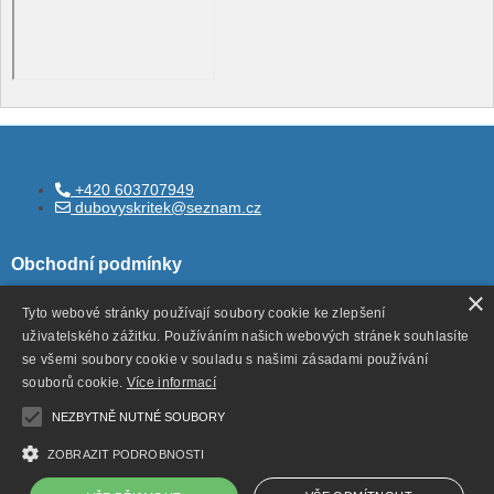
+420 603707949
dubovyskritek@seznam.cz
Obchodní podmínky
×
Tyto webové stránky používají soubory cookie ke zlepšení
uživatelského zážitku. Používáním našich webových stránek souhlasíte
Všeobecné obchodní podmínky
se všemi soubory cookie v souladu s našimi zásadami používání
Ochrana ososbních údajů
souborů cookie.
Více informací
Odstoupení od smlouvy
NEZBYTNĚ NUTNÉ SOUBORY
ZOBRAZIT PODROBNOSTI