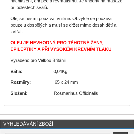
nachlazení, chřipce a revmatismu. Je vhodný na masáže
při bolestech svalů.
Olej se nesmí používat vnitřně. Obvykle se používá
pouze u dospělých a musí se držet mimo dosah dětí a
zvířat.
OLEJ JE NEVHODNÝ PRO TĚHOTNÉ ŽENY,
EPILEPTIKY A PŘI VYSOKÉM KREVNÍM TLAKU
Výráběno pro Velkou Británii
Váha:
0,04Kg
Rozměry:
65 x 24 mm
Složení:
Rosmarinus Officinalis
VYHLEDÁVÁNÍ ZBOŽÍ