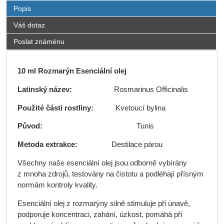
Popis
Váš dotaz
Poslat známénu
10 ml Rozmarýn Esenciální olej
Latinský název:
Rosmarinus Officinalis
Použité části rostliny:
Kvetoucí bylina
Původ:
Tunis
Metoda extrakce:
Destilace párou
Všechny naše esenciální olej jsou odborně vybírány
z mnoha zdrojů, testovány na čistotu a podléhají přísným
normám kontroly kvality.
Esenciální olej z rozmarýny silně stimuluje při únavě,
podporuje koncentraci, zahání, úzkost, pomáhá při