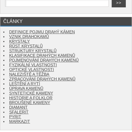
ČLÁNKY
DEFINICE POJMU DRAHÝ KÁMEN
VZNIK DRAHOKAMŮ
KRYSTALY
RŮST KRYSTALŮ
STRUKTURY KRYSTALŮ
KLASIFIKACE DRAHÝCH KAMENŮ
POJMENOVÁNÍ DRAHÝCH KAMENŮ
FYZIKÁLNÍ VLASTNOSTI
OPTICKÉ VLASTNOSTI
NALEZIŠTĚ A TĚŽBA
ZPRACOVÁNÍ DRAHÝCH KAMENŮ
LEŠTĚNÍ A RYTÍ
ÚPRAVA KAMENŮ
SYNTETICKÉ KAMENY
HISTORIE A FOLKLOR
BROUŠENÉ KAMENY
DIAMANT
SFALERIT
PYRIT
MARKAZIT