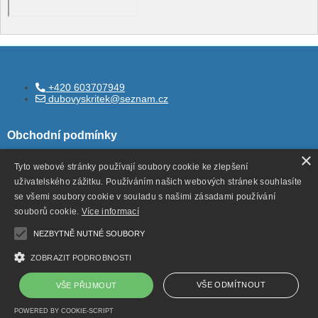
+420 603707949
dubovyskritek@seznam.cz
Obchodní podmínky
×
Tyto webové stránky používají soubory cookie ke zlepšení
uživatelského zážitku. Používáním našich webových stránek souhlasíte
Všeobecné obchodní podmínky
se všemi soubory cookie v souladu s našimi zásadami používání
Ochrana ososbních údajů
souborů cookie.
Více informací
Odstoupení od smlouvy
NEZBYTNĚ NUTNÉ SOUBORY
ZOBRAZIT PODROBNOSTI
VŠE ODMÍTNOUT
VŠE PŘIJMOUT
Copyright ©
,
provozováno na systému
dubovyskritek.cz
POWERED BY COOKIE-SCRIPT
a
Shop5.cz
tvorba e-shopu
pronájem e-shopu