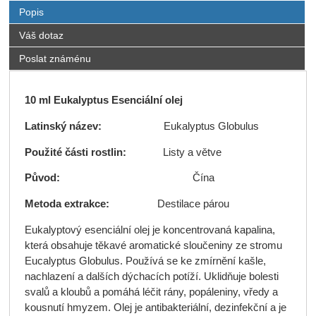
Popis
Váš dotaz
Poslat známénu
10 ml Eukalyptus Esenciální olej
Latinský název:
Eukalyptus Globulus
Použité části rostlin:
Listy a větve
Původ:
Čína
Metoda extrakce:
Destilace párou
Eukalyptový esenciální olej je koncentrovaná kapalina,
která obsahuje těkavé aromatické sloučeniny ze stromu
Eucalyptus Globulus. Používá se ke zmírnění kašle,
nachlazení a dalších dýchacích potíží. Uklidňuje bolesti
svalů a kloubů a pomáhá léčit rány, popáleniny, vředy a
kousnutí hmyzem. Olej je antibakteriální, dezinfekční a je