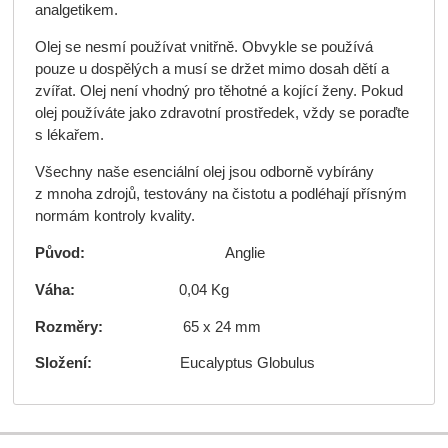
analgetikem.
Olej se nesmí používat vnitřně. Obvykle se používá
pouze u dospělých a musí se držet mimo dosah dětí a
zvířat. Olej není vhodný pro těhotné a kojící ženy. Pokud
olej používáte jako zdravotní prostředek, vždy se poraďte
s lékařem.
Všechny naše esenciální olej jsou odborně vybírány
z mnoha zdrojů, testovány na čistotu a podléhají přísným
normám kontroly kvality.
Původ:
Anglie
Váha:
0,04 Kg
Rozměry:
65 x 24 mm
Složení:
Eucalyptus Globulus